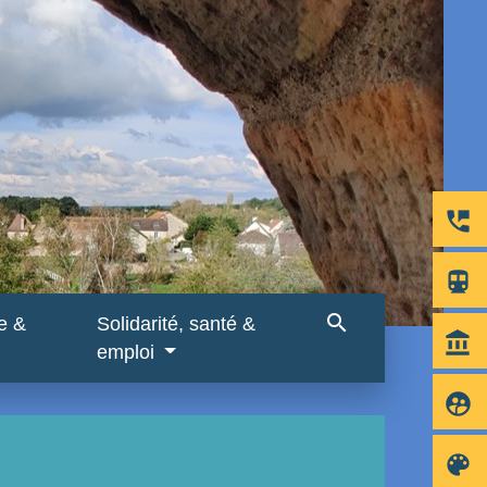
perm_phone_msg
directions_subway
search
re &
Solidarité, santé &
account_balance
emploi
supervised_user_circle
color_lens